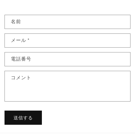
お
名前
問
い
メール
*
合
わ
せ
電話番号
フ
ォ
コメント
ー
ム
送信する